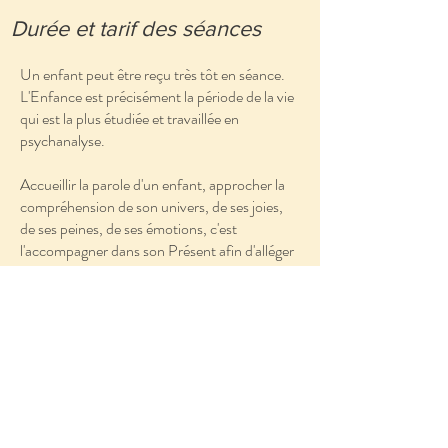
urée et tarif des séances
Un enfant peut être reçu très tôt en séance.
L'Enfance est précisément la période de la vie
qui est la plus étudiée et travaillée en
psychanalyse.
Accueillir la parole d'un enfant, approcher la
compréhension de son univers, de ses joies,
de ses peines, de ses émotions, c'est
l'accompagner dans son Présent afin d'alléger
son Futur.
Dans l'intimité d'un cabinet de psychanalyste,
l'enfant parle, souvent beaucoup, il raconte
son quotidien avec la simplicité de ses mots et
la pertinence de son regard. L'analyste
l'écoute, avec une attention toute particulière.
C'est ainsi que se révèle son univers, celui de
l'école, de sa vie amicale, familiale, affective.